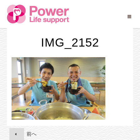
Skip
to
IMG_2152
content
投