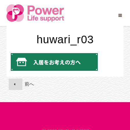
Skip
to
huwari_r03
content
投
稿
ナ
ビ